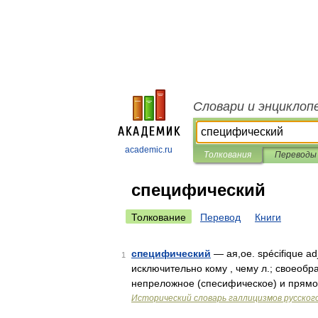
Словари и энциклоп
academic.ru
Толкования
Переводы
специфический
Толкование
Перевод
Книги
специфический
— ая,ое. spécifique ad
1
исключительно кому , чему л.; своеобр
непреложное (спесифическое) и прямо
Исторический словарь галлицизмов русског