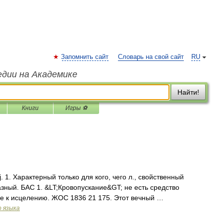
Запомнить сайт
Словарь на свой сайт
RU
едии на Академике
Найти!
Книги
Игры ⚽
j. 1. Характерный только для кого, чего л., свойственный
азный. БАС 1. &LT;Кровопускание&GT; не есть средство
е к исцелению. ЖОС 1836 21 175. Этот вечный …
о языка