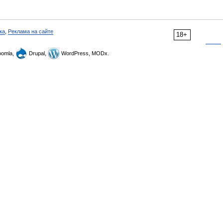
ка
,
Реклама на сайте
18+
omla,
Drupal,
WordPress, MODx.