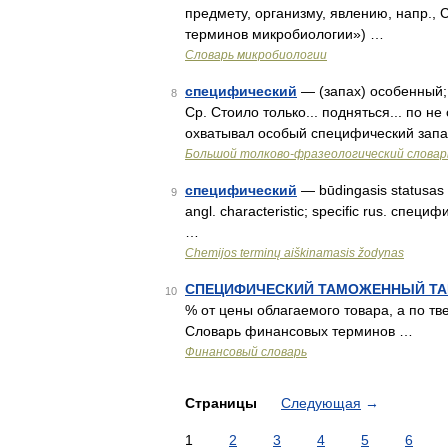
предмету, организму, явлению, напр., С.
терминов микробиологии») …
Словарь микробиологии
специфический
— (запах) особенный;
8
Ср. Стоило только... подняться... по н
охватывал особый специфический зап
Большой толково-фразеологический словар
специфический
— būdingasis statusas T 
9
angl. characteristic; specific rus. специ
…
Chemijos terminų aiškinamasis žodynas
СПЕЦИФИЧЕСКИЙ ТАМОЖЕННЫЙ Т
10
% от цены облагаемого товара, а по тве
Словарь финансовых терминов …
Финансовый словарь
Страницы
Следующая
→
1
2
3
4
5
6