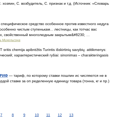
 хозяин, С. возбудитель, С. признак и т.д. (Источник: «Словарь
 специфическое средство особенное против известного недуга
е особенно чистым ступенькам... лестницы, как тотчас вас
ах, свойственный многолюдным закрытым&#8230; …
ь Михельсона
sritis chemija apibrėžtis Turintis išskirtinių savybių. atitikmenys:
фический; характеристический ryšiai: sinonimas – charakteringasis
АРИФ
— тариф, по которому ставки пошлин ис числяются не в
рдой ставке за оп ределенную единицу товара (тонна, кг и пр.)
7
8
9
10
11
12
13