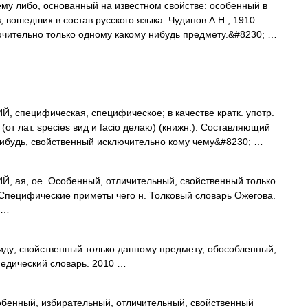
у либо, основанный на известном свойстве: особенный в
 вошедших в состав русского языка. Чудинов А.Н., 1910.
тельно только одному какому нибудь предмету.&#8230; …
специфическая, специфическое; в качестве кратк. употр.
т лат. species вид и facio делаю) (книжн.). Составляющий
нибудь, свойственный исключительно кому чему&#8230; …
ая, ое. Особенный, отличительный, свойственный только
 Специфические приметы чего н. Толковый словарь Ожегова.
 …
ду; свойственный только данному предмету, обособленный,
едический словарь. 2010 …
бенный, избирательный, отличительный, свойственный